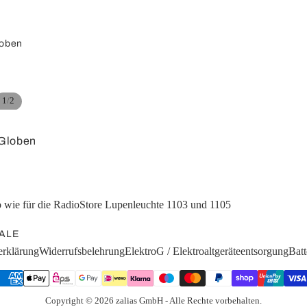
Splitter /
Umschalter
oben
Konverter
/
1
2
 Globen
Klinke
rfläche
Adapterkabel
loben
Adapter
 wie für die RadioStore Lupenleuchte 1103 und 1105
loben
globen
ALE
erklärung
Widerrufsbelehrung
ElektroG / Elektroaltgeräteentsorgung
Batt
globen
Computer
n
ör
USB-Kurzadapter
Copyright © 2026 zalias GmbH - Alle Rechte vorbehalten.