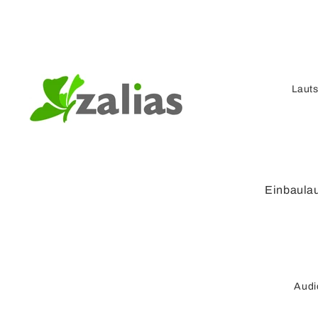
Laut
Einbaula
Kompaktl
r
Verstärke
Lautspre
Audi
Lautspre