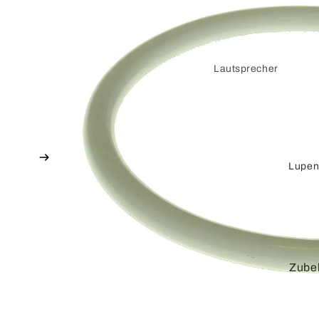
Lautsprecher
Stecker und
Zubehör
Verstärker
Lupen
Vorverstärker
DVI
Verbindungskabel
Adapterkabel
Zube
Adapter
HDMI