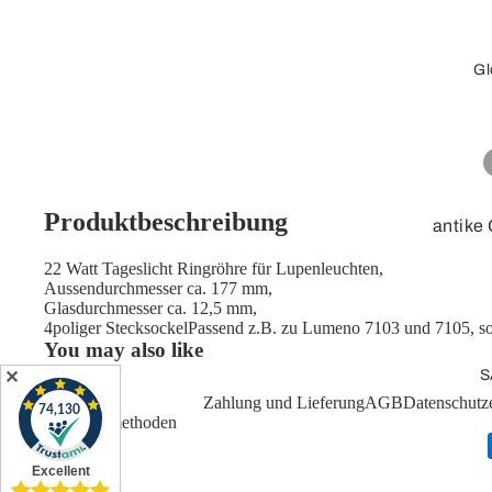
Stecker, loses
Kabel
Gl
Verlängerungskab
el
Adapterkabel
Adapter
Produktbeschreibung
antike
Cinch
3D-Obe
22 Watt Tageslicht Ringröhre für Lupenleuchten,
Adapter
Aussendurchmesser ca. 177 mm,
Tischg
Glasdurchmesser ca. 12,5 mm,
Videokabel
4poliger StecksockelPassend z.B. zu Lumeno 7103 und 7105, so
Standg
You may also like
Lose Stecker /
Leucht
S
✕
Kupplung
Zahlung und Lieferung
AGB
Datenschutz
Kinder
Zahlungsmethoden
Netzwerk
Globe
Zubeh
Patchkabel /