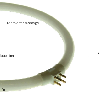
Frontplattenmontage
Keystone-Adapter
Displayport
leuchten
Adapterkabel
VGA und SVGA
Adapterkabel
hör