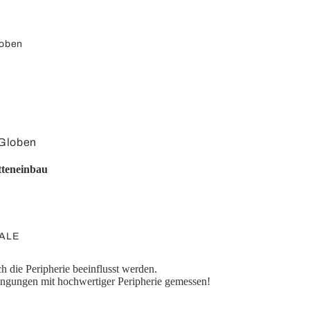
Splitter /
Umschalter
oben
Konverter
 Globen
Klinke
rfläche
tteneinbau
Adapterkabel
loben
Adapter
loben
globen
ALE
globen
h die Peripherie beeinflusst werden.
Computer
n
ngungen mit hochwertiger Peripherie gemessen!
ör
USB-Kurzadapter