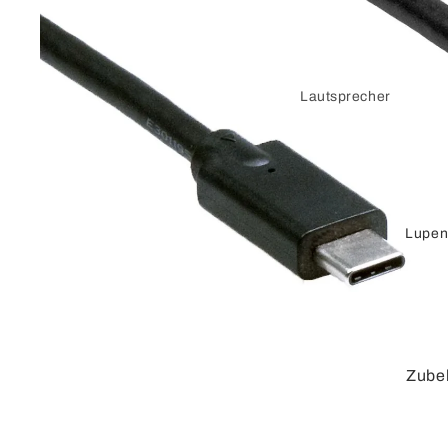
Lautsprecher
Stecker und
Zubehör
Verstärker
Lupen
Vorverstärker
DVI
Verbindungskabel
Adapterkabel
Zube
Adapter
HDMI