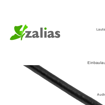
Laut
Einbaula
Kompaktl
r
Verstärke
Lautspre
Audi
Lautspre