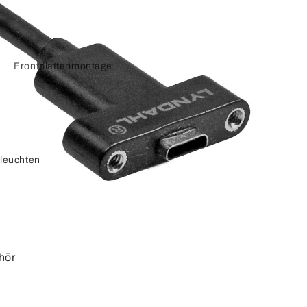
Frontplattenmontage
Keystone-Adapter
Displayport
leuchten
Adapterkabel
VGA und SVGA
Adapterkabel
hör