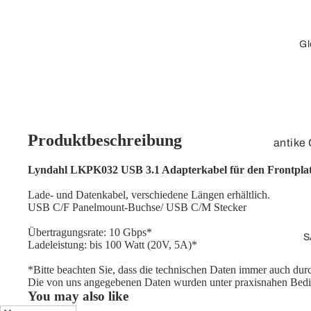
Stecker, loses
Kabel
Gl
Verlängerungskab
el
Adapterkabel
Adapter
Produktbeschreibung
antike
Cinch
3D-Obe
Lyndahl LKPK032 USB 3.1 Adapterkabel für den Frontpla
Adapter
Tischg
Lade- und Datenkabel, verschiedene Längen erhältlich.
Videokabel
USB C/F Panelmount-Buchse/ USB C/M Stecker
Standg
Lose Stecker /
Übertragungsrate: 10 Gbps*
Leucht
S
Kupplung
Ladeleistung: bis 100 Watt (20V, 5A)*
Kinder
*Bitte beachten Sie, dass die technischen Daten immer auch durc
Netzwerk
Globe
Die von uns angegebenen Daten wurden unter praxisnahen Bedi
You may also like
Zubeh
Patchkabel /