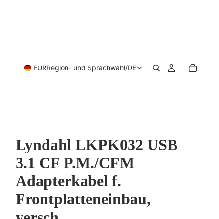
EUR
Region- und Sprachwahl
/
DE
Lyndahl LKPK032 USB
3.1 CF P.M./CFM
Adapterkabel f.
Frontplatteneinbau,
versch.