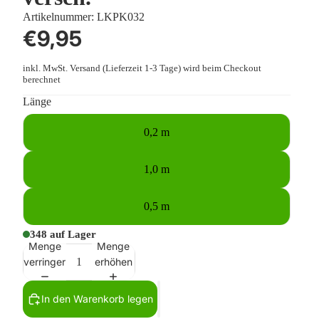
Artikelnummer:
LKPK032
€9,95
inkl. MwSt.
Versand
(Lieferzeit 1-3 Tage) wird beim Checkout
berechnet
Länge
0,2 m
1,0 m
0,5 m
348 auf Lager
Menge
Menge
verringern
erhöhen
In den Warenkorb legen