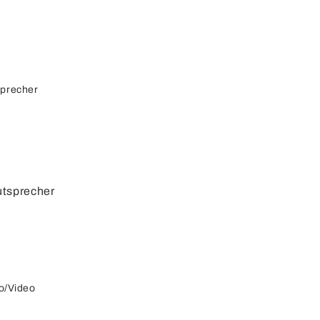
sprecher
utsprecher
autspreche
r
cherkabel
o/Video
cherdosen