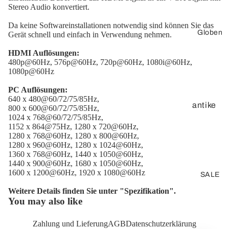
Stereo Audio konvertiert.
Ver
Dis
stä
pla
Da keine Softwareinstallationen notwendig sind können Sie das
Globen
Gerät schnell und einfach in Verwendung nehmen.
rke
ypo
r
rt
HDMI Auflösungen:
480p@60Hz, 576p@60Hz, 720p@60Hz, 1080i@60Hz,
Vo
Ad
1080p@60Hz
rv
apt
PC Auflösungen:
er
erk
640 x 480@60/72/75/85Hz,
st
ab
antike
800 x 600@60/72/75/85Hz,
ärk
el
1024 x 768@60/72/75/85Hz,
Globen
1152 x 864@75Hz, 1280 x 720@60Hz,
er
3D-
1280 x 768@60Hz, 1280 x 800@60Hz,
1280 x 960@60Hz, 1280 x 1024@60Hz,
Oberfläc
1360 x 768@60Hz, 1440 x 1050@60Hz,
DV
VG
he
1440 x 900@60Hz, 1680 x 1050@60Hz,
I
A
1600 x 1200@60Hz, 1920 x 1080@60Hz
SALE
Tischglo
un
Ve
ben
d
Weitere Details finden Sie unter "Spezifikation".
rbi
You may also like
SV
Standgl
nd
GA
oben
un
Zahlung und Lieferung
AGB
Datenschutzerklärung