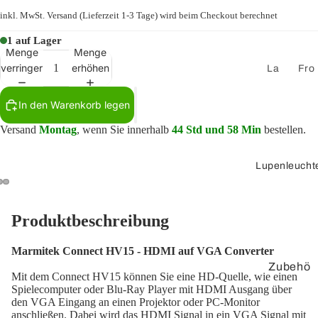
er
inkl. MwSt.
Versand
(Lieferzeit 1-3 Tage) wird beim Checkout berechnet
Lautspre
1 auf Lager
cherkab
Menge
Menge
el
verringern
erhöhen
La
Fro
uts
ntpl
Lautspre
pre
att
In den Warenkorb legen
cherdos
ch
en
en
Versand
Montag
, wenn Sie innerhalb
44 Std und 58 Min
bestellen.
er
mo
nta
St
Lupenleucht
ge
ec
Ke
ker
yst
un
Produktbeschreibung
on
d
e-
Zu
Marmitek Connect HV15 - HDMI auf VGA Converter
Ad
be
Zubehö
Mit dem Connect HV15 können Sie eine HD-Quelle, wie einen
apt
hö
r
Spielecomputer oder Blu-Ray Player mit HDMI Ausgang über
er
r
den VGA Eingang an einen Projektor oder PC-Monitor
anschließen. Dabei wird das HDMI Signal in ein VGA Signal mit