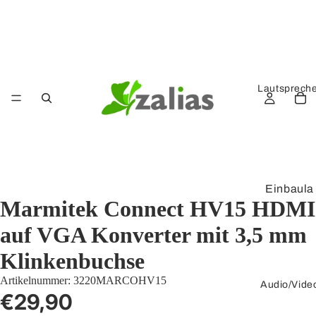
Lautsprech
Einbaula
Marmitek Connect HV15 HDMI
utsprech
er
auf VGA Konverter mit 3,5 mm
Kompak
Klinkenbuchse
tlautspre
Artikelnummer:
3220MARCOHV15
cher
Audio/Vide
€29,90
Verstärk